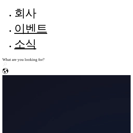
FreeScan Trak ProW🛜
NEW
이벤트
FreeScan
티켓 제출
FreeScan Trak Nova🛜
NEW
회사
기사 자료
FreeScan Trak Pro2
EXScan
지식 베이스
자동차
모든 자료 보기
SHINING 3D 소개
이벤트
EXScan O&P
레이저 핸드헬드 3D 스캐너
컴퓨터 요구 사항
문의
엔지니어링 기계 & 기타 운송
FreeScan UE Nova🛜
NEW
소식
에너지 & 중공업 & 공공 유틸리티
FreeScan Trio
EXModel
FreeScan UE Pro2🛜
전자 & 전기
FreeScan UE Pro
BlueStar Mapping
민간 항공
FreeScan Combo Series
Geomagic Design X
의학 & 기초 연구
고정밀 3D 검사 스캐너
문화 창조 & 예술 맞춤화
OptimScan Q12
NEW
OptimScan 5M Plus
SHINING3D Inspect
연구 & 교육
AutoScan Inspec2
NEW
PolyWorks Inspector
독립형 정밀검사 3D 스캐너
Geomagic Control X
더 알아보기
FreeScan Omni🛜
NEW