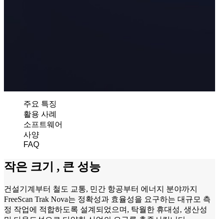
Aoralscan 3
Aoralscan L
치과용 3D 프린터
AccuFab-F1
AccuFab-CEL
AccuFab-L4D/K
AccuFab-D1s
주요 특징
후처리 장치
활용 사례
FabWash
소프트웨어
FabCure N2
NEW
사양
FabCure 2
FAQ
작은 크기 , 큰 성능
기공소용 스캐너
AutoScan-DS-EX Pro(H)
건설기계부터 철도 교통, 민간 항공부터 에너지 분야까지
AutoScan-DS-EX Pro
FreeScan Trak Nova는 정확성과 효율성을 요구하는 대규모 측
정 작업에 적합하도록 설계되었으며, 탁월한 휴대성, 생산성
페이스 스캐너