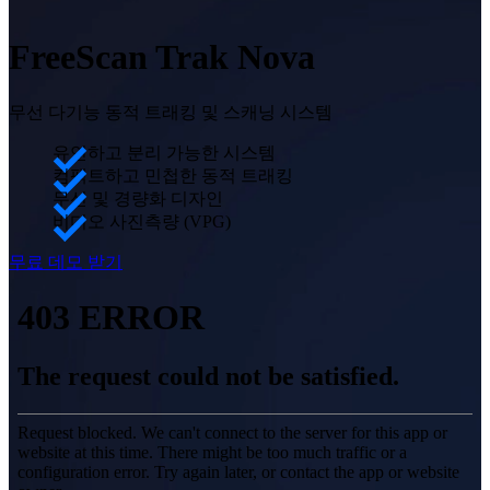
메트롤로지 액세서리
더 알아보기
마커 키트 시리즈
NEW
FreeScan Trak Nova
모든 산업용 제품 보기
무선 다기능 동적 트래킹 및 스캐닝 시스템
전문가급 3D 스캐너
3D 디자인을 위한
유연하고 분리 가능한 시스템
컴팩트하고 민첩한 동적 트래킹
올인원 레이저 3D 스캐너
무선 및 경량화 디자인
EinScan Libre🛜
비디오 사진측량 (VPG)
EinScan Rigil🛜
NEW
무료 데모 받기
하이브리드 광원 핸드헬드 3D 스캐너
EinScan HX2
EinScan H2
다기능 핸드헬드 3D 스캐너
EinScan Pro HD
EinScan Pro 2X V2