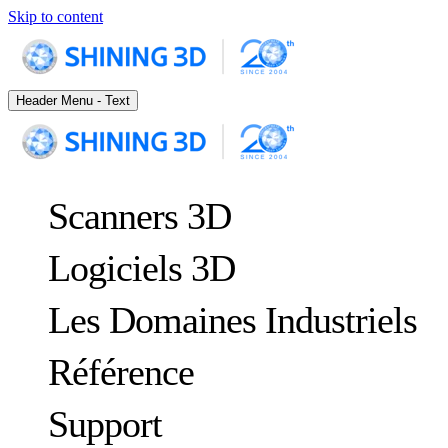
Skip to content
Header Menu - Text
Scanners 3D
Logiciels 3D
Les Domaines Industriels
Référence
MÉTROLOGIE
POUR LE CONTRÔLE QUALITÉ
Support
Études de cas
Système de suivi dynamique et de fabrication 3D personnalisée