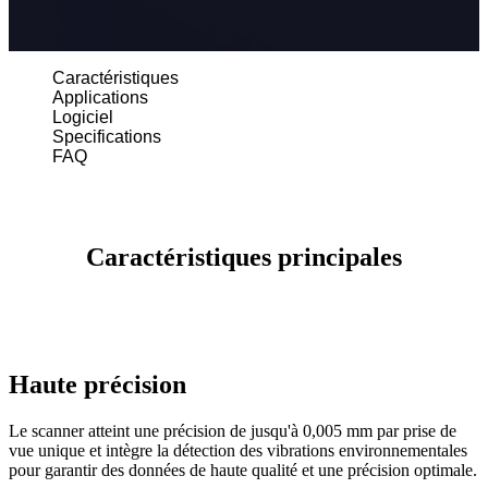
Aoralscan L
Scanner de Laboratoire
Caractéristiques
Applications
AutoScan-DS-EX Pro(H)
Logiciel
AutoScan-DS-EX Pro
Specifications
FAQ
Imprimante 3D
AccuFab-CEL
AccuFab-L4D/K
Caractéristiques principales
AccuFab-D1s
FabWash
FabCure 2
Scanner 3D de visage
Haute précision
MetiSmile
Le scanner atteint une précision de jusqu'à 0,005 mm par prise de
Unités de post-traitement
vue unique et intègre la détection des vibrations environnementales
FabWash
pour garantir des données de haute qualité et une précision optimale.