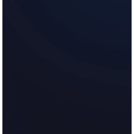
Scanners 3D portatifs multifonctionnels
EinScan Pro HD
EinScan Pro 2X V2
Voir notre solution professionnelle
ENTRÉE DE GAMME
POUR MODÉLISATION 3D
Scanner 3D économique pour les débutants
EINSTAR VEGA
EINSTAR
Voir toutes nos solutions d'entrée de gamme
DENTAIRE
POUR LA DENTISTERIE NUMÉRIQUE
Scanner Intra-Oral
Aoralscan Elite
NEUF
Aoralscan 3 Wireless
Aoralscan 3