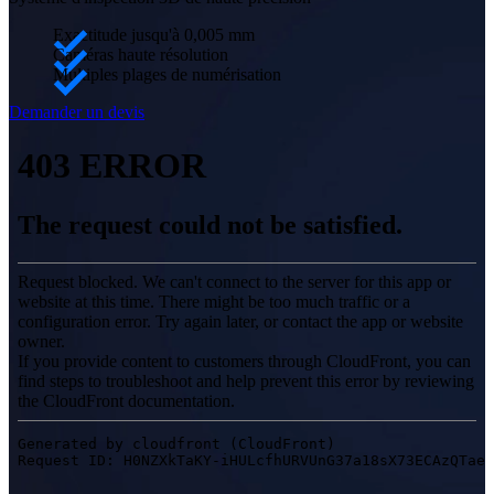
Réserver une démonstration
OptimScan Q12
NEW
Exactitude jusqu'à 0,005 mm
OptimScan 5M Plus
Caméras haute résolution
AutoScan Inspec2
NOUVEAU
Multiples plages de numérisation
Demander un devis
Voir notre solution de métrologie
PROFESSIONNEL
POUR LA CONCEPTION 3D
Scanner 3D laser tout-en-un
EinScan Libre
EinScan Rigil
NUEVO
EinScan Medixa
NOUVEAU
Scanner 3D de bureau
EinScan SP V2
EinScan SE V2
Scanners 3D portatifs à source lumineuse hybride
EinScan H2