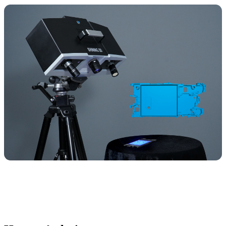
FabCure N2
NOUVEAU
FabCure 2
Voir toutes nos solutions dentaires
Réserver une démonstration