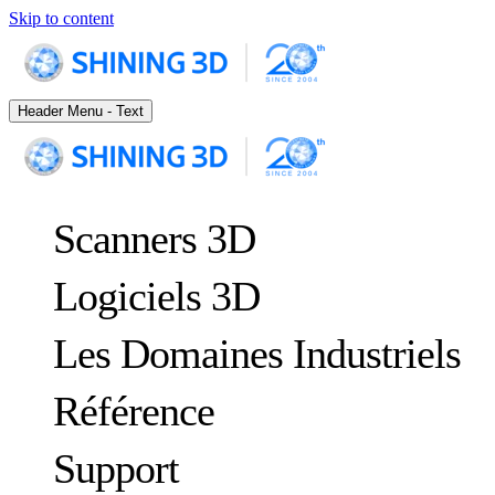
Skip to content
Header Menu - Text
Scanners 3D
Logiciels 3D
Les Domaines Industriels
Référence
MÉTROLOGIE
POUR LE CONTRÔLE QUALITÉ
Support
Études de cas
Système de suivi dynamique et de fabrication 3D personnalisée