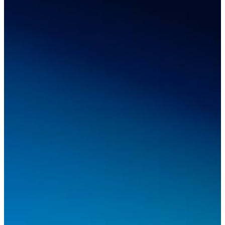
Scanners 3D portatifs multifonctionnels
EinScan Pro HD
EinScan Pro 2X V2
Voir notre solution professionnelle
ENTRÉE DE GAMME
POUR MODÉLISATION 3D
Scanner 3D économique pour les débutants
EINSTAR VEGA
EINSTAR
Voir toutes nos solutions d'entrée de gamme
DENTAIRE
POUR LA DENTISTERIE NUMÉRIQUE
Scanner Intra-Oral
Aoralscan Elite
NEUF
Aoralscan 3 Wireless
Aoralscan 3