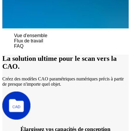
Aoralscan L
Scanner de Laboratoire
AutoScan-DS-EX Pro(H)
AutoScan-DS-EX Pro
Vue d'ensemble
Flux de travail
FAQ
Imprimante 3D
AccuFab-CEL
La solution ultime pour le scan vers la
AccuFab-L4D/K
CAO.
AccuFab-D1s
FabWash
Créez des modèles CAO paramétriques numériques précis à partir
FabCure 2
de presque n'importe quel objet.
Scanner 3D de visage
MetiSmile
Unités de post-traitement
FabWash
Élargissez vos capacités de conception