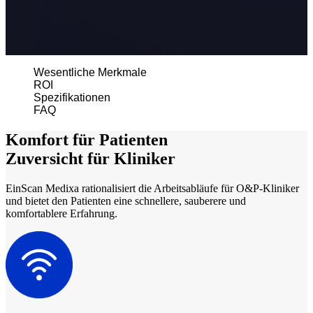
Aoralscan 3
Aoralscan L
Lab Scan
Wesentliche Merkmale
AutoScan-DS-EX Pro(H)
ROI
Spezifikationen
AutoScan-DS-EX Pro
FAQ
Dental 3D-Drucker
Komfort für Patienten
AccuFab-L4D/K
Zuversicht für Kliniker
AccuFab-D1s
FabWash
EinScan Medixa rationalisiert die Arbeitsabläufe für O&P-Kliniker
und bietet den Patienten eine schnellere, sauberere und
FabCure 2
komfortablere Erfahrung.
Neuer 3D-Gesichtsscanner
e-Motion
NEU
MetiSmile
Post-Processing-Einheiten