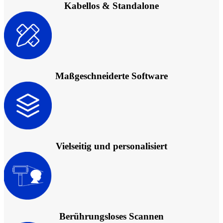
FabCure N2
NEU
Kabellos & Standalone
FabWash
FabCure2
Alle Dental Produkte ansehen
Maßgeschneiderte Software
Demo erhalten
Vielseitig und personalisiert
Berührungsloses Scannen