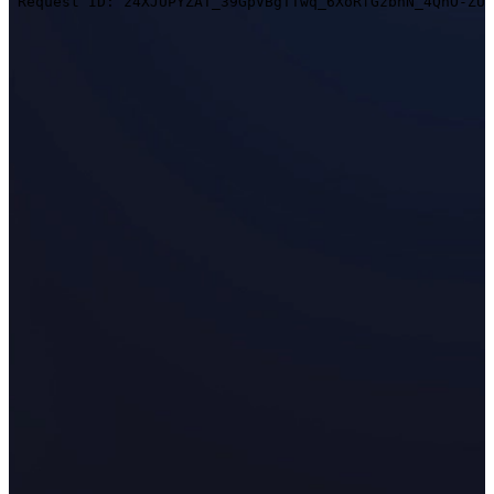
Multifunktionale 3D-Scanner
EinScan Pro HD
EinScan Pro 2X V2
Alle Professional Produkte ansehen
ENTRY-LEVEL
FÜR 3D- MODELLE
Bester kosteneffektiver 3D-Scanner für Beginner
EINSTAR VEGA
EINSTAR
Alle Einsteigerprodukte ansehen
DENTAL
FÜR DIE DIGITALE ZAHNMEDIZIN
Intraoral Scan
Aoralscan Elite Wireless
NEU
Aoralscan Elite
NEU
Aoralscan 3 Wireless