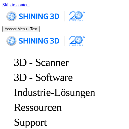
Skip to content
Header Menu - Text
3D - Scanner
3D - Software
Industrie-Lösungen
Ressourcen
METROLOGY
ZUR QUALITÄTSKONTROLLE
Support
Fallstudien
Optische 3D-Messung und dynamisches Tracking ohne Marker