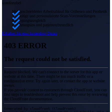
komfortabel
Demo erhalten
Zubehör
Maßgeschneiderter Arbeitsablauf für Orthesen und Prothetik
Vielseitige und personalisierte Scan-Voreinstellungen
Metrologie-Kit-Serie
NEU
Bewegungsausgleich
Berührungslos und patientenfreundlich
Alle Metrology Produkte ansehen
Erhalten Sie eine kostenlose Demo
PROFESSIONAL
FÜR 3D-DESIGN
All-in-One-Laser-3D-Scanner
EinScan Libre
EinScan Rigil
NEU
EinScan Medixa
NEU
Desktop-3D-Scanner
EinScan SP V2
EinScan SE V2
3D-Scanner mit hybrider Lichtquelle
EinScan H2