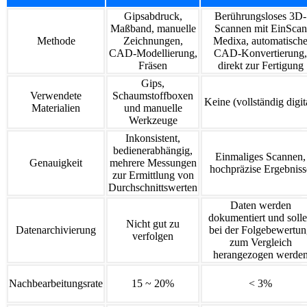
Gipsabdruck,
Berührungsloses 3D-
Maßband, manuelle
Scannen mit EinScan
Methode
Zeichnungen,
Medixa, automatisch
CAD-Modellierung,
CAD-Konvertierung,
Fräsen
direkt zur Fertigung
Gips,
Verwendete
Schaumstoffboxen
Keine (vollständig digit
Materialien
und manuelle
Werkzeuge
Inkonsistent,
bedienerabhängig,
Einmaliges Scannen,
Genauigkeit
mehrere Messungen
hochpräzise Ergebniss
zur Ermittlung von
Durchschnittswerten
Daten werden
dokumentiert und soll
Nicht gut zu
Datenarchivierung
bei der Folgebewertu
verfolgen
zum Vergleich
herangezogen werde
Nachbearbeitungsrate
15 ~ 20%
< 3%