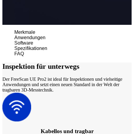
Aoralscan 3
Aoralscan L
Lab Scan
Merkmale
AutoScan-DS-EX Pro(H)
Anwendungen
Software
AutoScan-DS-EX Pro
Spezifikationen
FAQ
Dental 3D-Drucker
AccuFab-L4D/K
Inspektion für unterwegs
AccuFab-D1s
FabWash
Der FreeScan UE Pro2 ist ideal für Inspektionen und vielseitige
Anwendungen und setzt einen neuen Standard in der Welt der
FabCure 2
tragbaren 3D-Messtechnik.
Neuer 3D-Gesichtsscanner
e-Motion
NEU
MetiSmile
Post-Processing-Einheiten
Kabellos und tragbar