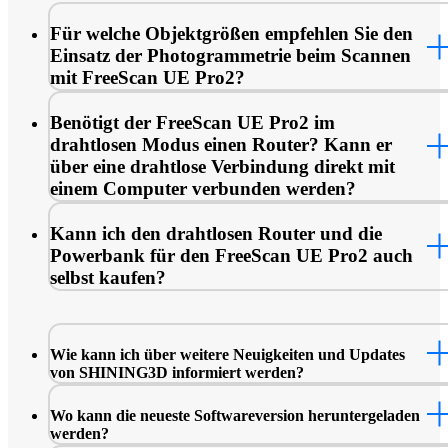
Für welche Objektgrößen empfehlen Sie den
Einsatz der Photogrammetrie beim Scannen
mit FreeScan UE Pro2?
Es wird empfohlen, für Objekte, die größer als 1,5 Meter sind,
Benötigt der FreeScan UE Pro2 im
Photogrammetriemodus zu verwenden, um bessere Messergebn
drahtlosen Modus einen Router? Kann er
zu erzielen.
über eine drahtlose Verbindung direkt mit
einem Computer verbunden werden?
Der drahtlose Modus des FreeScan UE Pro2 erfordert einen Ro
Kann ich den drahtlosen Router und die
und kann nicht direkt mit einem Computer über eine drahtlose
Powerbank für den FreeScan UE Pro2 auch
Verbindung verbunden werden.
selbst kaufen?
Wir oder unsere autorisierten Wiederverkäufer stellen Ihnen
geeignete Powerbanks und Router für den FreeScan UE Pro2 
Verfügung. Wenn Sie jedoch darauf bestehen, sie selbst zu
Wie kann ich über weitere Neuigkeiten und Updates
konfigurieren, empfehlen wir eine USB-C PD 100W Powerba
von SHINING3D informiert werden?
und einen Wi-Fi 6 Router.
Sie können unseren Facebook-, YouTube-, Instagram- und Sup
Wo kann die neueste Softwareversion heruntergeladen
Seiten folgen, um immer auf dem neuesten Stand zu bleiben, z.
werden?
über die Anzeige von Scandaten, Scantipps, Software-Upgrade