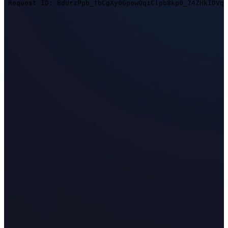
Multifunktionale 3D-Scanner
EinScan Pro HD
EinScan Pro 2X V2
Alle Professional Produkte ansehen
ENTRY-LEVEL
FÜR 3D- MODELLE
Bester kosteneffektiver 3D-Scanner für Beginner
EINSTAR VEGA
EINSTAR
Alle Einsteigerprodukte ansehen
DENTAL
FÜR DIE DIGITALE ZAHNMEDIZIN
Intraoral Scan
Aoralscan Elite Wireless
NEU
Aoralscan Elite
NEU
Aoralscan 3 Wireless