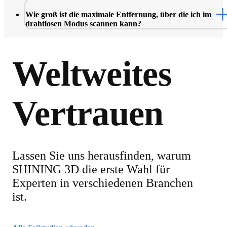
Benachrichtigungen, Webinar-Einladungen und vieles mehr.
Für den ersten Download können Sie die Installationsdatei vo
Wie groß ist die maximale Entfernung, über die ich im
Flash-Laufwerk auf Ihren Computer kopieren und dem
drahtlosen Modus scannen kann?
Installationsassistenten folgen, um den Download abzuschließe
Alternativ können Sie Ihren Scanner unter
In einer Umgebung ohne Kanalstörungen beträgt die maximal
https://passport.shining3d.com/ verbinden, um die neueste Fre
erreichbare Entfernung 35 Meter.
Software zu erhalten. Wenn Ihr Computer mit dem Internet
Weltweites
verbunden ist und eine neue Version der Software verfügbar ist
erhalten Sie auch eine Aufforderung zur Aktualisierung.
Vertrauen
Lassen Sie uns herausfinden, warum
SHINING 3D die erste Wahl für
Experten in verschiedenen Branchen
ist.