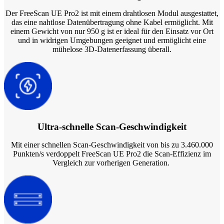
FabCure N2
NEU
Der FreeScan UE Pro2 ist mit einem drahtlosen Modul ausgestattet,
FabWash
das eine nahtlose Datenübertragung ohne Kabel ermöglicht. Mit
FabCure2
einem Gewicht von nur 950 g ist er ideal für den Einsatz vor Ort
und in widrigen Umgebungen geeignet und ermöglicht eine
Alle Dental Produkte ansehen
mühelose 3D-Datenerfassung überall.
Demo erhalten
Ultra-schnelle Scan-Geschwindigkeit
Mit einer schnellen Scan-Geschwindigkeit von bis zu 3.460.000
Punkten/s verdoppelt FreeScan UE Pro2 die Scan-Effizienz im
Vergleich zur vorherigen Generation.