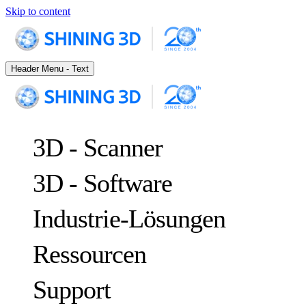
Skip to content
Header Menu - Text
3D - Scanner
3D - Software
Industrie-Lösungen
Ressourcen
METROLOGY
ZUR QUALITÄTSKONTROLLE
Support
Fallstudien
Optische 3D-Messung und dynamisches Tracking ohne Marker