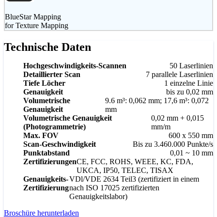
BlueStar Mapping
for Texture Mapping
Technische Daten
Hochgeschwindigkeits-Scannen
50 Laserlinien
Detaillierter Scan
7 parallele Laserlinien
Tiefe Löcher
1 einzelne Linie
Genauigkeit
bis zu 0,02 mm
Volumetrische
9.6 m³: 0,062 mm; 17,6 m³: 0,072
Genauigkeit
mm
Volumetrische Genauigkeit
0,02 mm + 0,015
(Photogrammetrie)
mm/m
Max. FOV
600 x 550 mm
Scan-Geschwindigkeit
Bis zu 3.460.000 Punkte/s
Punktabstand
0,01 ~ 10 mm
Zertifizierungen
CE, FCC, ROHS, WEEE, KC, FDA,
UKCA, IP50, TELEC, TISAX
Genauigkeits-
VDl/VDE 2634 Teil3 (zertifiziert in einem
Zertifizierung
nach ISO 17025 zertifizierten
Genauigkeitslabor)
Broschüre herunterladen