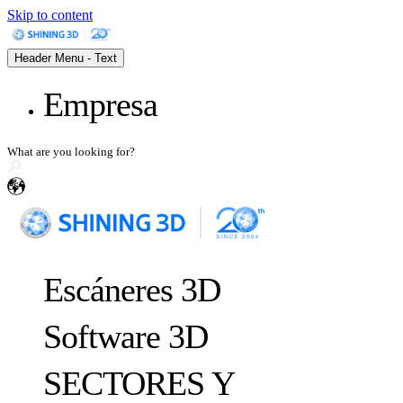
Skip to content
Header Menu - Text
Empresa
¿Quiénes somos?
El equipo
Contáctanos
es
Conviértase en distribuidor
Escáneres 3D
Software 3D
SECTORES Y