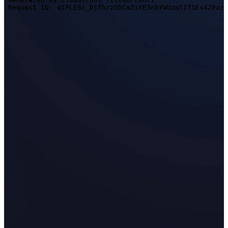
EinScan SE V2
Escáner 3D portátil con fuente de luz híbrida
EinScan H2
Escáner 3D portátil multifuncional
EinScan Pro HD
EinScan Pro 2X V2
Ver todos los productos
NIVEL BÁSICO
DE MODELADO 3D
Escáner 3D asequible para principiantes
EINSTAR VEGA
EINSTAR
Ver todos los productos
DENTAL
ODONTOLOGÍA DIGITAL