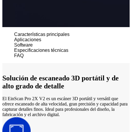
Escaneo intraoral
Aoralscan Elite Wireless
NUEVO
Aoralscan Elite
Aoralscan 3 Wireless
Características principales
Aoralscan 3
Aplicaciones
Software
Aoralscan L
Especificaciones técnicas
FAQ
Escáner para laboratorio
AutoScan-DS-EX Pro(H)
AutoScan-DS-EX Pro
Solución de escaneado 3D portátil y de
alto grado de detalle
Impresión 3D
AccuFab-L4D/K
El EinScan Pro 2X V2 es un escáner 3D portátil y versátil que
AccuFab-D1s
ofrece escaneado de alta velocidad, gran precisión y capacidad para
AccuFab -F1
capturar detalles finos. Ideal para profesionales del diseño, la
fabricación y el archivo digital.
Escáner facial 3D
e-Motion
NUEVO