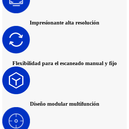
MetiSmile
Unidades de postprocesado
Impresionante alta resolución
FabWash
NUEVO
FabCure N2
FabCure 2
Ver todos los productos
Flexibilidad para el escaneado manual y fijo
Contáctanos
Diseño modular multifunción