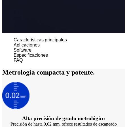
Aoralscan L
Escáner para laboratorio
AutoScan-DS-EX Pro(H)
AutoScan-DS-EX Pro
Características principales
Impresión 3D
Aplicaciones
Software
AccuFab-L4D/K
Especificaciones
AccuFab-D1s
FAQ
AccuFab -F1
Metrología compacta y potente.
Escáner facial 3D
e-Motion
NUEVO
MetiSmile
Unidades de postprocesado
FabWash
NUEVO
Alta precisión de grado metrológico
FabCure N2
Precisión de hasta 0,02 mm, ofrece resultados de escaneado
FabCure 2