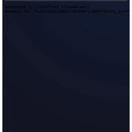
EinScan Pro HD
EinScan Pro 2X V2
Ver todos los productos
NIVEL BÁSICO
DE MODELADO 3D
Escáner 3D asequible para principiantes
EINSTAR VEGA
EINSTAR
Ver todos los productos
DENTAL
ODONTOLOGÍA DIGITAL
Escaneo intraoral
Aoralscan Elite Wireless
NUEVO
Aoralscan Elite
Aoralscan 3 Wireless
Aoralscan 3