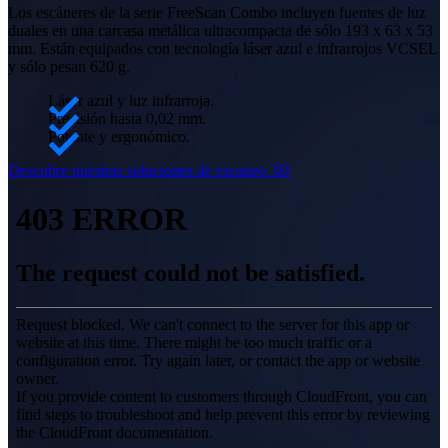
Los escáneres de la serie FreeScan Combo incluyen fuentes de luz
duales en una carcasa metálica ultracompacta de sólo 193 x 63 x 53
Kit de metrología
NUEVO
mm. Están equipados con tecnología láser azul e infrarrojos VCSEL
y sólo pesan 620 g.
Ver todos los productos
Láser azul y luz infrarroja.
PROFESIONAL
PARA EL DISEÑO 3D
Precisión hasta 0,02 mm.
Potente y ergonómico.
Escáner 3D láser "todo en uno"
Descubre nuestras soluciones de escaneo 3D
EinScan Libre
EinScan Rigil
NUEVO
EinScan Medixa
NUEVO
Escáner 3D de escritorio
EinScan SP V2
EinScan SE V2
Escáner 3D portátil con fuente de luz híbrida
EinScan H2
Escáner 3D portátil multifuncional