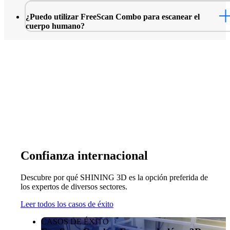
profundos.
Sí, FreeScan Combo está equipado con una fuente láser azul, 
¿Puedo utilizar FreeScan Combo para escanear el
se adapta muy bien a superficies negras y reflectantes.
cuerpo humano?
El escaneado con fuente de luz infrarroja puede utilizarse para
escanear el boady humano.
Confianza internacional
Descubre por qué SHINING 3D es la opción preferida de
los expertos de diversos sectores.
Leer todos los casos de éxito
CASOS DE ÉXITO