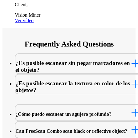
Client,
Vision Miner
Ver vídeo
Frequently Asked Questions
¿Es posible escanear sin pegar marcadores en
el objeto?
Sí. FreeScan Combo es un escáner de doble fuente de luz, y la
¿Es posible escanear la textura en color de los
fuente de luz infrarroja se puede utilizar directamente para esca
objetos?
piezas con muchas características rápidamente sin necesidad de
pegar marcadores en la superficie.
No. FreeScan Combo no tiene una cámara de color para captura
información de textura del objeto.
¿Cómo puedo escanear un agujero profundo?
FreeScan Combo dispone de 4 modos de exploración para elegi
Can FreeScan Combo scan black or reflective object?
Utilice una sola línea láser azul para obtener datos de orificios