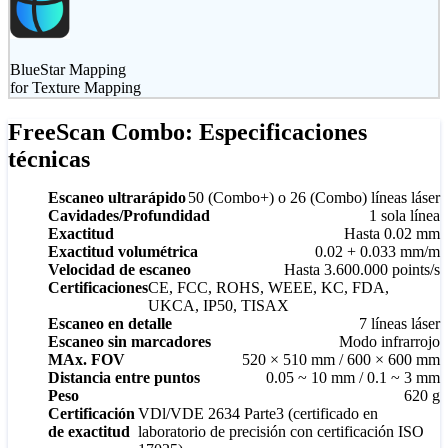
BlueStar Mapping
for Texture Mapping
FreeScan Combo: Especificaciones
técnicas
Escaneo ultrarápido
50 (Combo+) o 26 (Combo) líneas láser
Cavidades/Profundidad
1 sola línea
Exactitud
Hasta 0.02 mm
Exactitud volumétrica
0.02 + 0.033 mm/m
Velocidad de escaneo
Hasta 3.600.000 points/s
Certificaciones
CE, FCC, ROHS, WEEE, KC, FDA,
UKCA, IP50, TISAX
Escaneo en detalle
7 líneas láser
Escaneo sin marcadores
Modo infrarrojo
MAx. FOV
520 × 510 mm / 600 × 600 mm
Distancia entre puntos
0.05 ~ 10 mm / 0.1 ~ 3 mm
Peso
620 g
Certificación
VDl/VDE 2634 Parte3 (certificado en
de exactitud
laboratorio de precisión con certificación ISO