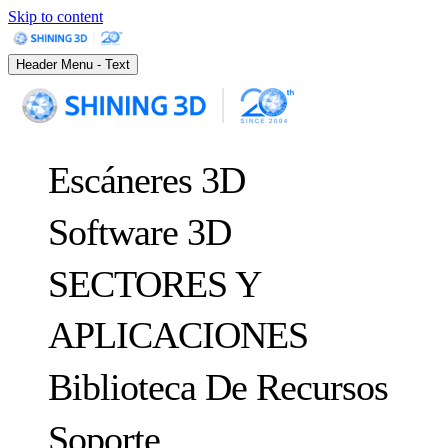
Skip to content
Header Menu - Text
Escáneres 3D
Software 3D
SECTORES Y
APLICACIONES
METROLOGÍA
PARA EL CONTROL DE CALIDAD
Biblioteca De Recursos
Sistema óptico de medición 3D y seguimiento dinámico
FreeScan Trak ProW
NUEVO
Soporte
FreeScan
Casos de éxito
FreeScan Trak Nova
NUEVO